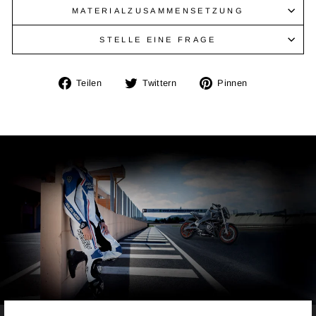
MATERIALZUSAMMENSETZUNG
STELLE EINE FRAGE
Auf
Auf
Auf
Teilen
Twittern
Pinnen
Facebook
Twitter
Pinterest
teilen
twittern
pinnen