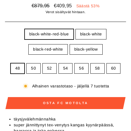
Normaali
Alennettu
€879,95
€409,95
Säästä 53%
hinta
hinta
Verot sisältyvät hintaan.
COLOR
black-white-red-blue
black-white
black-red-white
black-yellow
SIZE
48
50
52
54
56
58
60
Alhainen varastotaso - jäljellä 7 tuotetta
OSTA FC MOTOLTA
täysjyvälehmännahka
super jännittynyt tex-venytys kangas kyynärpäässä,
haarassa ja taka polvessa