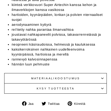
kiinteä verkkovuori Super Airtechin kanssa kehon ja
ilmaverkkojen kanssa vasikossa
hartioiden, kyynärpäiden, lonkan ja polvien nternaaliset
suojat
aerodynaaminen kyttyrä
rei'itetty nahka parantaa ilmanvaihtoa
joustavat nahkapaneelit polvissa, takavarrenreiässä ja
takavyötärössä
neopreeni käsiraudoissa, helmessä ja kauluksessa
kaksikerroksinen nahkainen uudelleenvoima
kyynärpäissä, hartioissa ja merellä
rannevyö kalvosinnapenssa
hännän luun pehmuste
MATERIAALIKOOSTUMUS
KYSY TUOTTEESTA
Jaa
Twiittaa
Kiinnitä
Jaa
Twiittaa
Kiinnitä
Facebookissa
Twitterissä
Pinterestissä