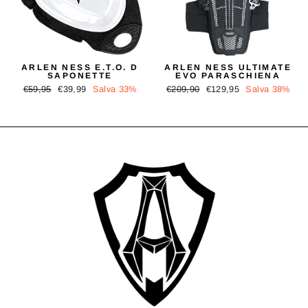
ARLEN NESS E.T.O. D
ARLEN NESS ULTIMATE
SAPONETTE
EVO PARASCHIENA
Prezzo
Prezzo
Prezzo
Prezzo
€59,95
€39,99
Salva 33%
€209,90
€129,95
Salva 38%
di
scontato
di
scontato
listino
listino