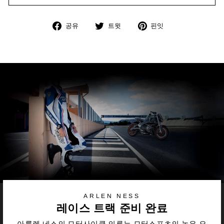
페
트
핀
공유
트윗
핀잇
이
위
터
스
터
레
북
에
스
에
서
트
서
트
에
공
윗
서
유
핀
잇
ARLEN NESS
레이스 트랙 준비 완료
아를렌 네스의 모터사이클 의류는 모터스포츠의 높은 요