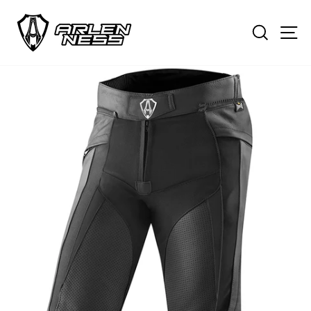
내
용
검색
사
으
로
건
너
뛰
기