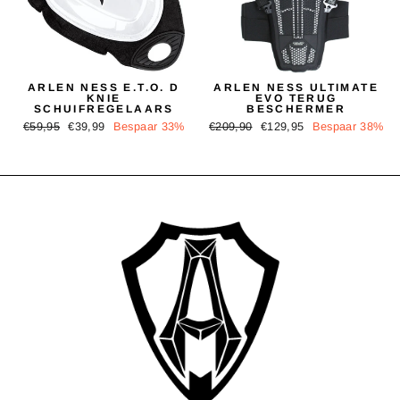
ARLEN NESS E.T.O. D
ARLEN NESS ULTIMATE
KNIE
EVO TERUG
SCHUIFREGELAARS
BESCHERMER
Normale
Aanbiedingsprijs
Normale
Aanbiedingsprijs
€59,95
€39,99
Bespaar 33%
€209,90
€129,95
Bespaar 38%
prijs
prijs