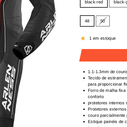
black-red
black-
SIZE
48
50
1 em estoque
1.1-1.3mm de couro
Tecido de estirament
para proporcionar fl
Forro de malha fixa
conforto
protetores internos
Protetores externo
couro parcialmente 
Estique painéis de c