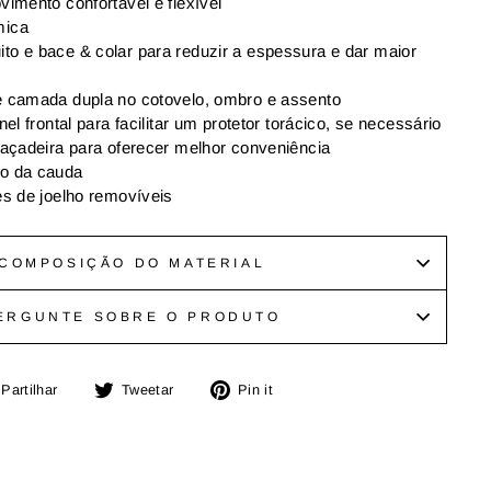
vimento confortável e flexível
mica
o e bace & colar para reduzir a espessura e dar maior
e camada dupla no cotovelo, ombro e assento
nel frontal para facilitar um protetor torácico, se necessário
raçadeira para oferecer melhor conveniência
o da cauda
es de joelho removíveis
COMPOSIÇÃO DO MATERIAL
ERGUNTE SOBRE O PRODUTO
Partilhe
Tuíte
Adicione
Partilhar
Tweetar
Pin it
no
no
no
Facebook
Twitter
Pinterest