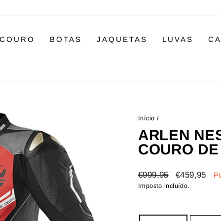
 COURO
BOTAS
JAQUETAS
LUVAS
CA
Início
/
ARLEN NE
COURO DE
Preço
Preço
€999,95
€459,95
P
normal
de
Imposto incluído.
saldo
COLOR