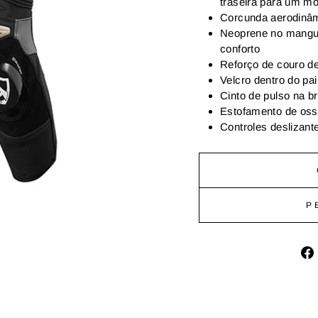
traseira para um mo
Corcunda aerodinâ
Neoprene no manguit
conforto
Reforço de couro d
Velcro dentro do pai
Cinto de pulso na b
Estofamento de oss
Controles deslizant
P