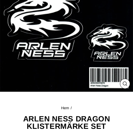
ST
(ES
Hem
/
ARLEN NESS DRAGON
KLISTERMÄRKE SET