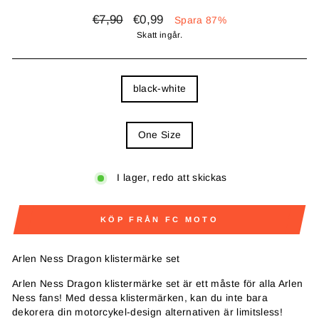
Ordinarie
Reapris
€7,90
€0,99
Spara 87%
pris
Skatt ingår.
COLOR
black-white
SIZE
One Size
I lager, redo att skickas
KÖP FRÅN FC MOTO
Arlen Ness Dragon klistermärke set
Arlen Ness Dragon klistermärke set är ett måste för alla Arlen
Ness fans! Med dessa klistermärken, kan du inte bara
dekorera din motorcykel-design alternativen är limitsless!