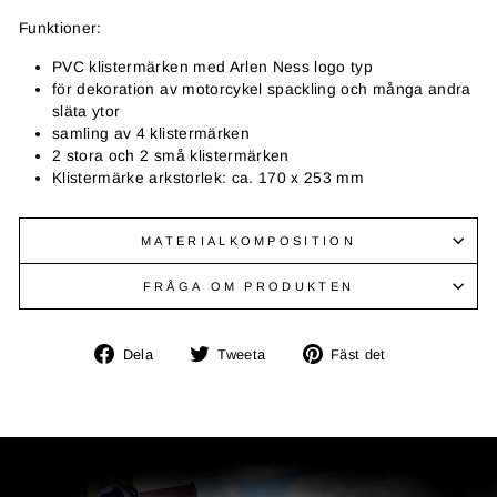
Funktioner:
PVC klistermärken med Arlen Ness logo typ
för dekoration av motorcykel spackling och många andra
släta ytor
samling av 4 klistermärken
2 stora och 2 små klistermärken
Klistermärke arkstorlek: ca. 170 x 253 mm
MATERIALKOMPOSITION
FRÅGA OM PRODUKTEN
Dela
Tweeta
Fäst
Dela
Tweeta
Fäst det
på
på
på
Facebook
Twitter
Pinterest