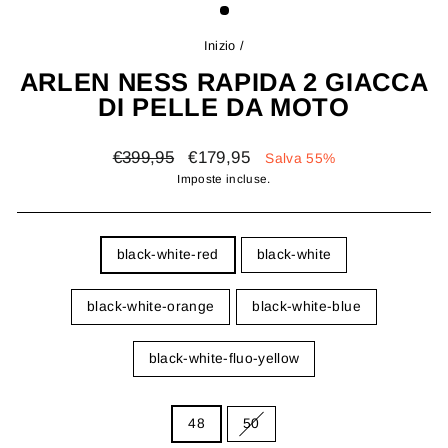
Inizio
/
ARLEN NESS RAPIDA 2 GIACCA
DI PELLE DA MOTO
Prezzo
Prezzo
€399,95
€179,95
Salva 55%
di
scontato
Imposte incluse.
listino
COLOR
black-white-red
black-white
black-white-orange
black-white-blue
black-white-fluo-yellow
SIZE
48
50