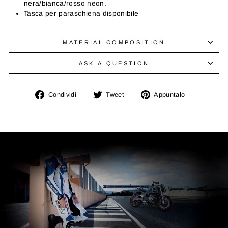
nera/bianca/rosso neon.
Tasca per paraschiena disponibile
MATERIAL COMPOSITION
ASK A QUESTION
Condividi
Twitta
Aggiungi
Condividi
Tweet
Appuntalo
su
su
un
Facebook
Twitter
pin
su
Pinterest