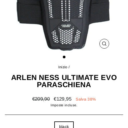
CHIUDI
(ESC)
Inizio
/
ARLEN NESS ULTIMATE EVO
PARASCHIENA
Prezzo
Prezzo
€209,90
€129,95
Salva 38%
di
scontato
Imposte incluse.
listino
COLOR
black