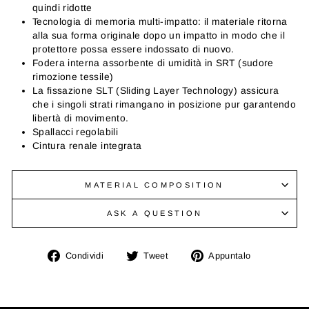
quindi ridotte
Tecnologia di memoria multi-impatto: il materiale ritorna
alla sua forma originale dopo un impatto in modo che il
protettore possa essere indossato di nuovo.
Fodera interna assorbente di umidità in SRT (sudore
rimozione tessile)
La fissazione SLT (Sliding Layer Technology) assicura
che i singoli strati rimangano in posizione pur garantendo
libertà di movimento.
Spallacci regolabili
Cintura renale integrata
MATERIAL COMPOSITION
ASK A QUESTION
Condividi
Twitta
Aggiungi
Condividi
Tweet
Appuntalo
su
su
un
Facebook
Twitter
pin
su